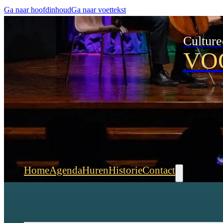
Ga naar hoofdinhoud
Ga naar voettekst
Culture
VO
Home
Agenda
Huren
Historie
Contact