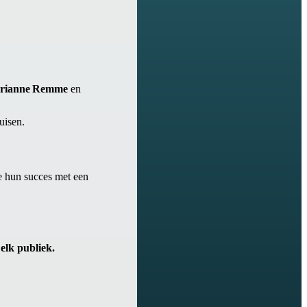
orianne Remme
en
uisen.
 hun succes met een
elk publiek.