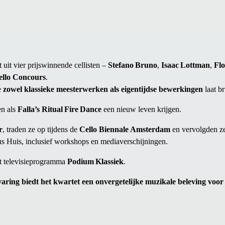
t uit vier prijswinnende cellisten –
Stefano Bruno
,
Isaac Lottman
,
Fl
ello Concours
.
e
zowel klassieke meesterwerken als eigentijdse bewerkingen
laat br
en als
Falla’s Ritual Fire Dance
een nieuw leven krijgen.
r
, traden ze op tijdens de
Cello Biennale Amsterdam
en vervolgden ze
us Huis, inclusief workshops en mediaverschijningen.
et televisieprogramma
Podium Klassiek
.
varing biedt het kwartet een onvergetelijke muzikale beleving voor 