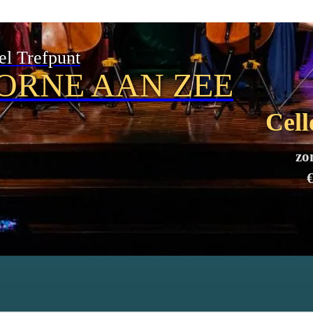
el Trefpunt
ORNE AAN ZEE
Cell
zo
€