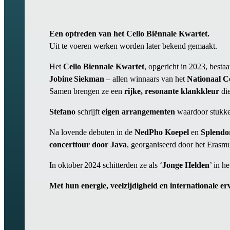
Een optreden van het Cello Biënnale Kwartet.
Uit te voeren werken worden later bekend gemaakt.
Het
Cello Biennale Kwartet
, opgericht in 2023, bestaa
Jobine Siekman
– allen winnaars van het
Nationaal C
Samen brengen ze een
rijke, resonante klankkleur
di
Stefano
schrijft
eigen arrangementen
waardoor stukk
Na lovende debuten in de
NedPho Koepel
en
Splendo
concerttour door Java
, georganiseerd door het Erasm
In oktober 2024 schitterden ze als ‘
Jonge Helden
’ in h
Met hun energie, veelzijdigheid en internationale er