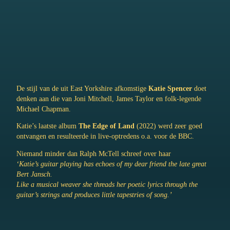
De stijl van de uit East Yorkshire afkomstige
Katie Spencer
doet
denken aan die van Joni Mitchell, James Taylor en folk-legende
Michael Chapman.
Katie’s laatste album
The Edge of Land
(2022) werd zeer goed
ontvangen en resulteerde in live-optredens o.a. voor de BBC.
Niemand minder dan Ralph McTell schreef over haar
‘Katie’s guitar playing has echoes of my dear friend the late great
Bert Jansch.
Like a musical weaver she threads her poetic lyrics through the
guitar’s strings and produces little tapestries of song.’