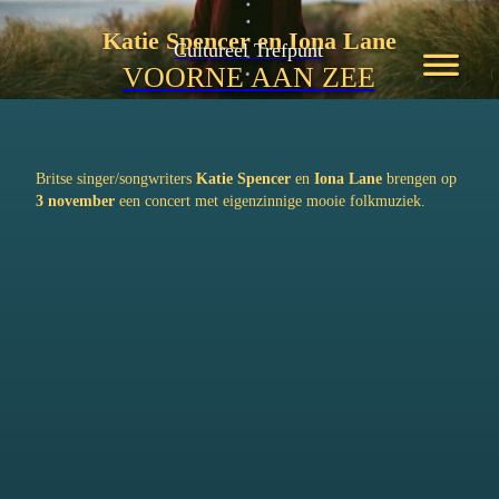
Katie Spencer en Iona Lane
Cultureel Trefpunt
VOORNE AAN ZEE
Britse singer/songwriters
Katie Spencer
en
Iona Lane
brengen op
3 november
een concert met eigenzinnige mooie folkmuziek.