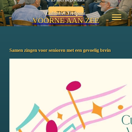
TICKET
Cultureel Trefpunt
VOORNE AAN ZEE
S
Samen zingen voor senioren met een gevoelig brein