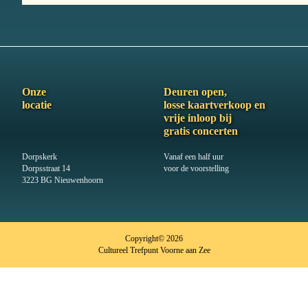
Onze
Deuren open,
locatie
losse kaartverkoop en
vrije inloop bij
gratis concerten
Dorpskerk
Vanaf een half uur
Dorpsstraat 14
voor de voorstelling
3223 BG Nieuwenhoorn
Copyright© 2026
Cultureel Trefpunt Voorne aan Zee